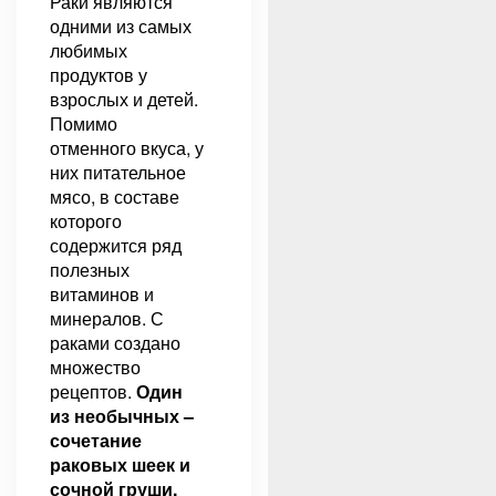
Раки являются
одними из самых
любимых
продуктов у
взрослых и детей.
Помимо
отменного вкуса, у
них питательное
мясо, в составе
которого
содержится ряд
полезных
витаминов и
минералов. С
раками создано
множество
рецептов.
Один
из необычных –
сочетание
раковых шеек и
сочной груши.